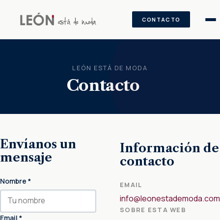
CONTACTO
Saltar al contenido
LEÓN ESTÁ DE MODA
Contacto
Envíanos un
Información de
mensaje
contacto
Nombre *
EMAIL
info@leonestademoda.com
SOBRE ESTA WEB
Email *