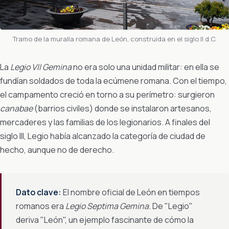
Tramo de la muralla romana de León, construida en el siglo II d.C.
La
Legio VII Gemina
no era solo una unidad militar: en ella se
fundían soldados de toda la ecúmene romana. Con el tiempo,
el campamento creció en torno a su perímetro: surgieron
canabae
(barrios civiles) donde se instalaron artesanos,
mercaderes y las familias de los legionarios. A finales del
siglo III, Legio había alcanzado la categoría de ciudad de
hecho, aunque no de derecho.
Dato clave:
El nombre oficial de León en tiempos
romanos era
Legio Septima Gemina
. De "Legio"
deriva "León", un ejemplo fascinante de cómo la