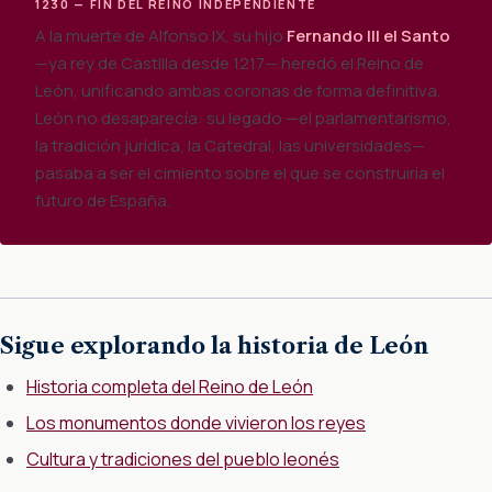
1230 — FIN DEL REINO INDEPENDIENTE
A la muerte de Alfonso IX, su hijo
Fernando III el Santo
—ya rey de Castilla desde 1217— heredó el Reino de
León, unificando ambas coronas de forma definitiva.
León no desaparecía: su legado —el parlamentarismo,
la tradición jurídica, la Catedral, las universidades—
pasaba a ser el cimiento sobre el que se construiría el
futuro de España.
Sigue explorando la historia de León
Historia completa del Reino de León
Los monumentos donde vivieron los reyes
Cultura y tradiciones del pueblo leonés