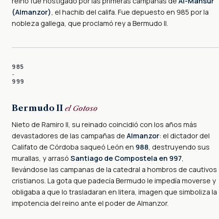
reino fue hostigado por las primeras campañas de
Al-Mansur
(Almanzor)
, el hachib del califa. Fue depuesto en 985 por la
nobleza gallega, que proclamó rey a Bermudo II.
985
–
999
Bermudo II
el Gotoso
Nieto de Ramiro II, su reinado coincidió con los años más
devastadores de las campañas de
Almanzor
: el dictador del
Califato de Córdoba saqueó León en
988
, destruyendo sus
murallas, y arrasó
Santiago de Compostela en 997
,
llevándose las campanas de la catedral a hombros de cautivos
cristianos. La gota que padecía Bermudo le impedía moverse y
obligaba a que lo trasladaran en litera, imagen que simboliza la
impotencia del reino ante el poder de Almanzor.