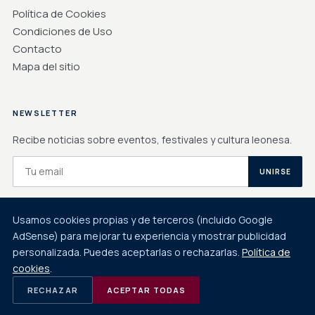
Política de Cookies
Condiciones de Uso
Contacto
Mapa del sitio
NEWSLETTER
Recibe noticias sobre eventos, festivales y cultura leonesa.
UNIRSE
Usamos cookies propias y de terceros (incluido Google
Implementado por
Cuadruple.com
. Soluciones de diseño de
AdSense) para mejorar tu experiencia y mostrar publicidad
páginas web y Tiendas Online .
personalizada. Puedes aceptarlas o rechazarlas.
Política de
cookies
.
© 2026 LEÓN ESTÁ DE MODA — DESTINO LEGENDARIO DESDE 910
RECHAZAR
ACEPTAR TODAS
Aviso Legal
Privacidad
Cookies
Contacto