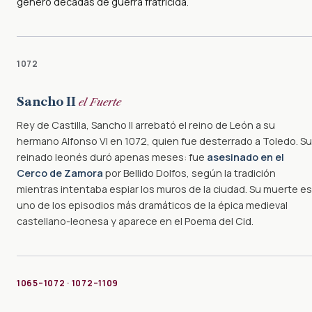
generó décadas de guerra fratricida.
1072
Sancho II
el Fuerte
Rey de Castilla, Sancho II arrebató el reino de León a su
hermano Alfonso VI en 1072, quien fue desterrado a Toledo. Su
reinado leonés duró apenas meses: fue
asesinado en el
Cerco de Zamora
por Bellido Dolfos, según la tradición
mientras intentaba espiar los muros de la ciudad. Su muerte es
uno de los episodios más dramáticos de la épica medieval
castellano-leonesa y aparece en el Poema del Cid.
1065–1072 · 1072–1109