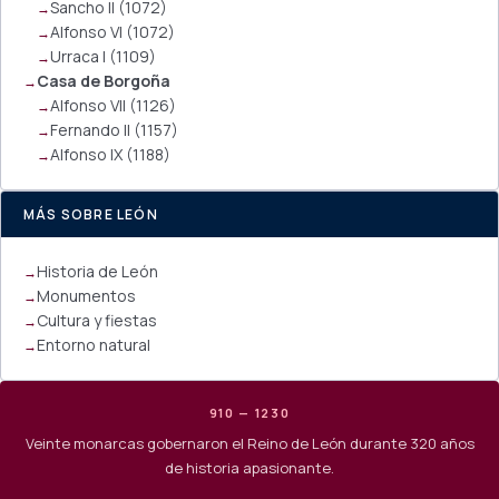
Sancho II (1072)
Alfonso VI (1072)
Urraca I (1109)
Casa de Borgoña
Alfonso VII (1126)
Fernando II (1157)
Alfonso IX (1188)
MÁS SOBRE LEÓN
Historia de León
Monumentos
Cultura y fiestas
Entorno natural
910 — 1230
Veinte monarcas gobernaron el Reino de León durante 320 años
de historia apasionante.