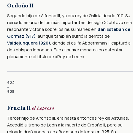
Ordoño II
Segundo hijo de Alfonso III, ya era rey de Galicia desde 910. Su
reinado es uno de los más importantes del siglo X: obtuvo una
resonante victoria sobre los musulmanes en
San Esteban de
Gormaz (917)
, aunque también sufrió la derrota de
Valdejunquera (920)
, donde el califa Abderramán III capturó a
dos obispos leoneses. Fue el primer monarca en ostentar
plenamente el título de «Rey de León».
924
–
925
Fruela II
el Leproso
Tercer hijo de Alfonso III, era hasta entonces rey de Asturias.
Accedió al trono de León a la muerte de Ordoño II, pero su
reinado duró apenas un año: murió de lepra en 925. Su