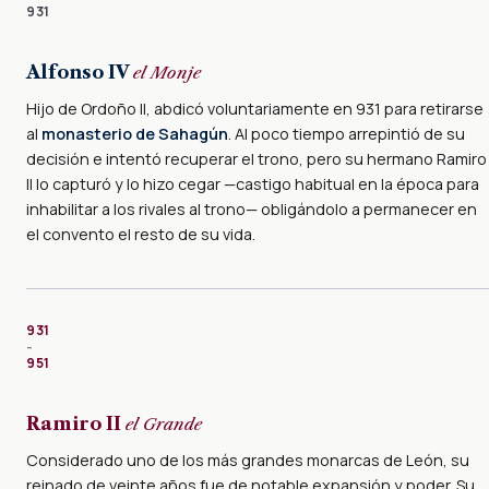
931
Alfonso IV
el Monje
Hijo de Ordoño II, abdicó voluntariamente en 931 para retirarse
al
monasterio de Sahagún
. Al poco tiempo arrepintió de su
decisión e intentó recuperar el trono, pero su hermano Ramiro
II lo capturó y lo hizo cegar —castigo habitual en la época para
inhabilitar a los rivales al trono— obligándolo a permanecer en
el convento el resto de su vida.
931
–
951
Ramiro II
el Grande
Considerado uno de los más grandes monarcas de León, su
reinado de veinte años fue de notable expansión y poder. Su